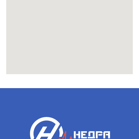
Адрес офиса:
123112, г. Москва, Пресненская
набережная, дом 8, этаж 29,
помещ. 293М, ком. 11
8 800 350 85 12
Заказать звонок
Политика конфиденциальности
© 2024 ООО «Недра». Все права защищены.